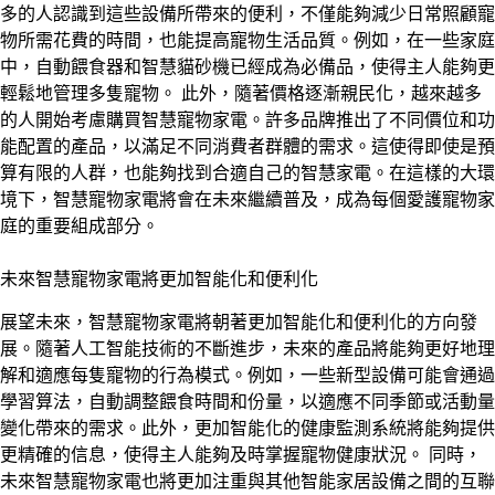
多的人認識到這些設備所帶來的便利，不僅能夠減少日常照顧寵
物所需花費的時間，也能提高寵物生活品質。例如，在一些家庭
中，自動餵食器和智慧貓砂機已經成為必備品，使得主人能夠更
輕鬆地管理多隻寵物。 此外，隨著價格逐漸親民化，越來越多
的人開始考慮購買智慧寵物家電。許多品牌推出了不同價位和功
能配置的產品，以滿足不同消費者群體的需求。這使得即使是預
算有限的人群，也能夠找到合適自己的智慧家電。在這樣的大環
境下，智慧寵物家電將會在未來繼續普及，成為每個愛護寵物家
庭的重要組成部分。
未來智慧寵物家電將更加智能化和便利化
展望未來，智慧寵物家電將朝著更加智能化和便利化的方向發
展。隨著人工智能技術的不斷進步，未來的產品將能夠更好地理
解和適應每隻寵物的行為模式。例如，一些新型設備可能會通過
學習算法，自動調整餵食時間和份量，以適應不同季節或活動量
變化帶來的需求。此外，更加智能化的健康監測系統將能夠提供
更精確的信息，使得主人能夠及時掌握寵物健康狀況。 同時，
未來智慧寵物家電也將更加注重與其他智能家居設備之間的互聯