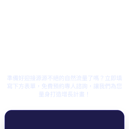
開始您的 AI 流量革命
SEO + AI Agent
自動化執行
長期權重
準備好迎接源源不絕的自然流量了嗎？
立即填
寫下方表單，免費預約專人諮詢，讓我們為您
量身打造增長計畫！