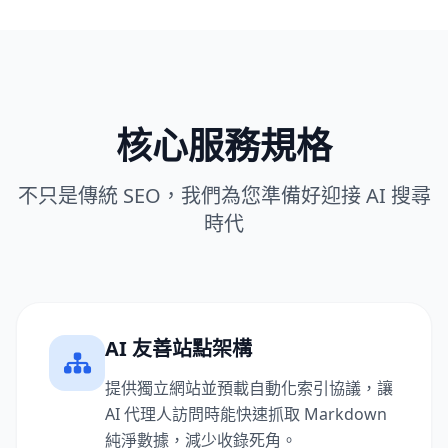
核心服務規格
不只是傳統 SEO，我們為您準備好迎接 AI 搜尋
時代
AI 友善站點架構
提供獨立網站並預載自動化索引協議，讓
AI 代理人訪問時能快速抓取 Markdown
純淨數據，減少收錄死角。