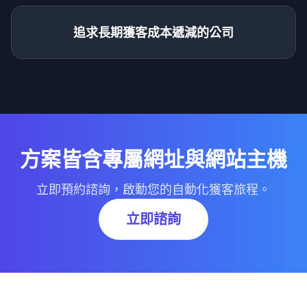
追求長期獲客成本遞減的公司
方案皆含專屬網址與網站主機
立即預約諮詢，啟動您的自動化獲客旅程。
立即諮詢