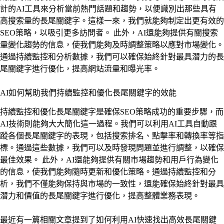
計的AI工具來分析當前熱門話題和趨勢，以便識別出那些具有
高搜索量的長尾關鍵字。這樣一來，我們就能夠制定出更有效的
SEO策略，以吸引更多訪問者。 此外，AI還能夠提供有關搜索
量變化趨勢的信息，使我們能夠及時調整策略以應對市場變化。
通過持續監控和分析數據，我們可以確保始終針對最具潛力的長
尾關鍵字進行優化，提高網站流量和曝光率。
AI如何幫助我們持續監控和優化長尾關鍵字的效能
持續監控和優化長尾關鍵字是確保SEO策略成功的重要步驟，而
AI技術則能夠大大簡化這一過程。我們可以利用AI工具自動跟
蹤各個長尾關鍵字的表現，包括搜索排名、點擊率和轉換率等指
標。通過這些數據，我們可以及時發現問題並進行調整，以確保
最佳效果。 此外，AI還能夠提供有關市場趨勢和用戶行為變化
的信息，使我們能夠隨時更新和優化策略。通過持續監控和分
析，我們不僅能夠保持與市場的一致性，還能確保始終針對最具
潛力和價值的長尾關鍵字進行優化，提高整體業務表現。
最近有一篇相關文章提到了如何利用AI快速找出高效長尾關鍵