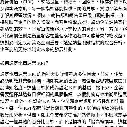
終身價值（CLV）、網站流量、轉換率、回購率、庫存週轉率以
及顧客滿意度。每一個指標都能提供不同的見解，幫助企業全面
了解其運營狀況。 例如，銷售額和銷售量是最直觀的指標，直
接反映了企業的收入情況。而客戶獲取成本則幫助企業評估其行
銷活動的效率，了解每位新客戶所需投入的資源。另一方面，客
戶終身價值則是衡量顧客在整個購物過程中可能帶來的總收益，
這對於制定長期策略至關重要。透過這些關鍵指標的綜合分析，
企業能夠更好地制定未來的發展計劃。
如何設定電商運營 KPI？
設定電商運營 KPI 的過程需要謹慎考慮多個因素。首先，企業
必須明確其業務目標，例如提高銷售額、增強顧客忠誠度或提升
品牌知名度。這些目標將成為設定 KPI 的基礎。接下來，企業
需要選擇與這些目標相關的具體指標，以便能夠有效地衡量進展
情況。 此外，在設定 KPI 時，企業還應考慮到可行性和可測量
性。每一個 KPI 都應該是具體且可量化的，以便於後續的數據
收集和分析。例如，如果企業希望提高網站轉換率，那麼就需要
設定一個具體的百分比目標，而不是模糊的「提高轉換率」這樣