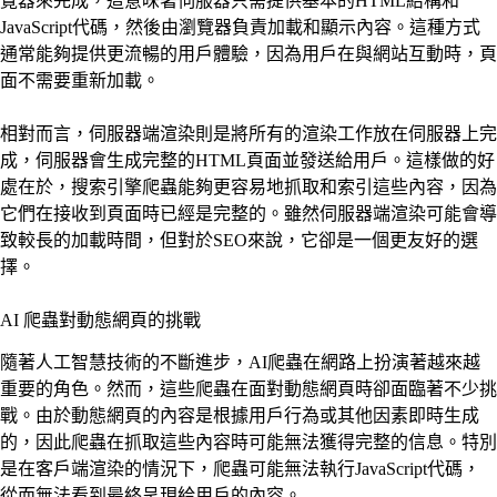
覽器來完成，這意味著伺服器只需提供基本的HTML結構和
JavaScript代碼，然後由瀏覽器負責加載和顯示內容。這種方式
通常能夠提供更流暢的用戶體驗，因為用戶在與網站互動時，頁
面不需要重新加載。
相對而言，伺服器端渲染則是將所有的渲染工作放在伺服器上完
成，伺服器會生成完整的HTML頁面並發送給用戶。這樣做的好
處在於，搜索引擎爬蟲能夠更容易地抓取和索引這些內容，因為
它們在接收到頁面時已經是完整的。雖然伺服器端渲染可能會導
致較長的加載時間，但對於SEO來說，它卻是一個更友好的選
擇。
AI 爬蟲對動態網頁的挑戰
隨著人工智慧技術的不斷進步，AI爬蟲在網路上扮演著越來越
重要的角色。然而，這些爬蟲在面對動態網頁時卻面臨著不少挑
戰。由於動態網頁的內容是根據用戶行為或其他因素即時生成
的，因此爬蟲在抓取這些內容時可能無法獲得完整的信息。特別
是在客戶端渲染的情況下，爬蟲可能無法執行JavaScript代碼，
從而無法看到最終呈現給用戶的內容。