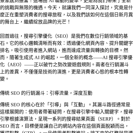
景象感到振奮！這場由 AI 驅動的變革，更是為我們帶來了全新
的挑戰與無限的機遇。今天，就讓我們一同深入探討，究竟是什
麼正在重塑消費者的搜尋旅程，以及我們該如何在這個日新月異
的舞台上，繼續綻放品牌的光芒！
回首過往，搜尋引擎優化（SEO）是我們在數位行銷領域的基
石。它的核心邏輯清晰而有效：透過優化網頁內容、提升關鍵字
排名，吸引使用者進入網站，進而達成流量與轉換的目標。然
而，隨著生成式 AI 的崛起，一個全新的概念——AI 搜尋引擎優
化（AEO）——正以破竹之勢改變遊戲規則。兩者在行銷漏斗
上的差異，不僅僅是技術的演進，更是消費者心態的根本性轉
變。
傳統 SEO 的行銷漏斗：引導流量，深度互動
傳統 SEO 的核心在於「引導」與「互動」。其漏斗路徑通常是
這樣展開的：使用者帶著疑問，在搜尋引擎中輸入關鍵字，搜尋
引擎根據演算法，呈現一系列的搜尋結果頁面（SERP）。對於
SEO 而言，目標便是讓自己的網站內容在這個頁面脫穎而出，