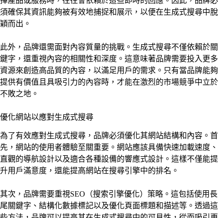
擇產品或服務時，往往會依賴於這些即時的回應。因此，品牌必
須確保其資訊能夠被有效地捕捉和展示，以便在生成式搜尋中脫
穎而出。
此外，品牌還需面對內容質量的挑戰。生成式搜尋不僅依賴於關
鍵字，還重視內容的相關性和深度。這意味著品牌需要投入更多
資源來創造高品質的內容，以滿足用戶的需求。只有當品牌能夠
提供有價值且具吸引力的內容時，才能在激烈的市場競爭中立於
不敗之地。
優化網站以應對生成式搜尋
為了有效應對生成式搜尋，品牌必須優化其網站結構和內容。首
先，網站的使用者體驗至關重要。網站應該具備快速加載速度、
直觀的導航設計以及適合各種設備的響應式設計。這樣不僅能提
升用戶滿意度，還能提高網站在搜尋引擎中的排名。
其次，品牌需要重視SEO（搜索引擎優化）策略。這包括使用長
尾關鍵字、結構化數據標記以及優化頁面標題和描述等。透過這
些方法，品牌可以提高其在生成式搜尋中的可見性，從而吸引更