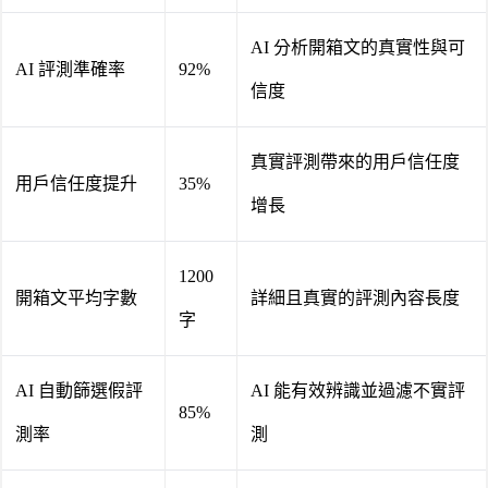
AI 分析開箱文的真實性與可
AI 評測準確率
92%
信度
真實評測帶來的用戶信任度
用戶信任度提升
35%
增長
1200
開箱文平均字數
詳細且真實的評測內容長度
字
AI 自動篩選假評
AI 能有效辨識並過濾不實評
85%
測率
測