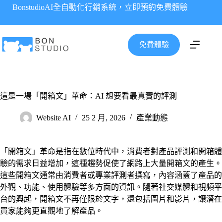
跳
BonstudioAI全自動化行銷系統，立即預約免費體驗
至
主
要
免費體驗
內
容
這是一場「開箱文」革命：AI 想要看最真實的評測
Website AI
25 2 月, 2026
產業動態
「開箱文」革命是指在數位時代中，消費者對產品評測和開箱體
驗的需求日益增加，這種趨勢促使了網路上大量開箱文的產生。
這些開箱文通常由消費者或專業評測者撰寫，內容涵蓋了產品的
外觀、功能、使用體驗等多方面的資訊。隨著社交媒體和視頻平
台的興起，開箱文不再僅限於文字，還包括圖片和影片，讓潛在
買家能夠更直觀地了解產品。