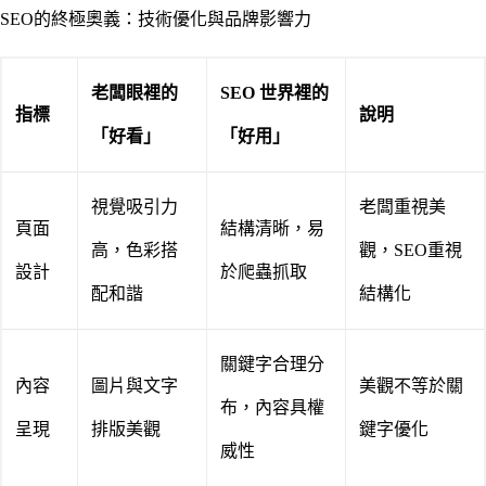
SEO的終極奧義：技術優化與品牌影響力
老闆眼裡的
SEO 世界裡的
指標
說明
「好看」
「好用」
視覺吸引力
老闆重視美
頁面
結構清晰，易
高，色彩搭
觀，SEO重視
設計
於爬蟲抓取
配和諧
結構化
關鍵字合理分
內容
圖片與文字
美觀不等於關
布，內容具權
呈現
排版美觀
鍵字優化
威性