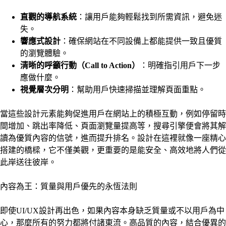
直觀的導航系統
：讓用戶能夠輕鬆找到所需資訊，避免迷
失。
響應式設計
：確保網站在不同設備上都能提供一致且優質
的瀏覽體驗。
清晰的呼籲行動（Call to Action）
：明確指引用戶下一步
應做什麼。
視覺層次分明
：幫助用戶快速掃描並理解頁面重點。
當這些設計元素能夠促進用戶在網站上的積極互動，例如停留時
間增加、跳出率降低、頁面瀏覽量提高等，搜尋引擎便會將其解
讀為優質內容的信號，進而提升排名。設計在這裡就像一座精心
搭建的橋樑，它不僅美觀，更重要的是能安全、高效地將人們從
此岸送往彼岸。
內容為王：質量與用戶優先的永恆法則
即使UI/UX設計再出色，如果內容本身缺乏質量或不以用戶為中
心，那麼所有的努力都將付諸東流。高品質的內容，結合優異的