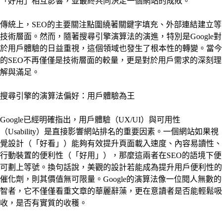
「好用」相互影響，並最終共同決定一個網站的成敗。
傳統上，SEO的主要關注點圍繞著關鍵字填充、外部連結建立等
技術層面。然而，隨著搜尋引擎演算法的演進，特別是Google對
於用戶體驗的日益重視，這個領域也發生了根本性的轉變。當今
的SEO不再僅僅是技術層面的較量，更是對於用戶需求的深刻理
解與滿足。
搜尋引擎的演算法偏好：用戶體驗為王
Google已經明確指出，用戶體驗（UX/UI）與可用性
（Usability）是直接影響網站排名的重要因素。一個網站如果視
覺設計（「好看」）能夠有效提升頁面載入速度、內容易讀性、
行動裝置的便利性（「好用」），那麼這兩者在SEO的語境下便
可劃上等號。換句話說，美觀的設計若能成為提升用戶便利性的
催化劑，則其價值無可限量。Google的演算法像一位閱人無數的
智者，它不僅僅看重文章的華麗辭藻，更在意讀者是否能輕鬆吸
收，是否有實質的收穫。