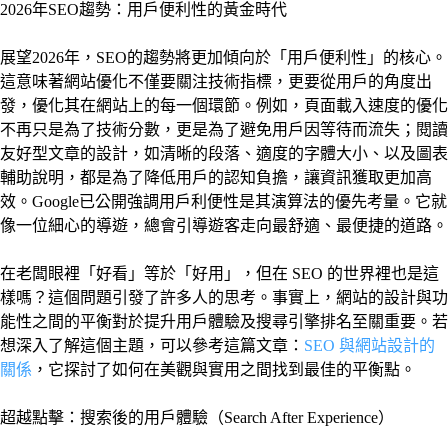
2026年SEO趨勢：用戶便利性的黃金時代
展望2026年，SEO的趨勢將更加傾向於「用戶便利性」的核心。
這意味著網站優化不僅要關注技術指標，更要從用戶的角度出
發，優化其在網站上的每一個環節。例如，頁面載入速度的優化
不再只是為了技術分數，更是為了避免用戶因等待而流失；閱讀
友好型文章的設計，如清晰的段落、適度的字體大小、以及圖表
輔助說明，都是為了降低用戶的認知負擔，讓資訊獲取更加高
效。Google已公開強調用戶利便性是其演算法的優先考量。它就
像一位細心的導遊，總會引導遊客走向最舒適、最便捷的道路。
在老闆眼裡「好看」等於「好用」，但在 SEO 的世界裡也是這
樣嗎？這個問題引發了許多人的思考。事實上，網站的設計與功
能性之間的平衡對於提升用戶體驗及搜尋引擎排名至關重要。若
想深入了解這個主題，可以參考這篇文章：
SEO 與網站設計的
關係
，它探討了如何在美觀與實用之間找到最佳的平衡點。
超越點擊：搜索後的用戶體驗（Search After Experience）