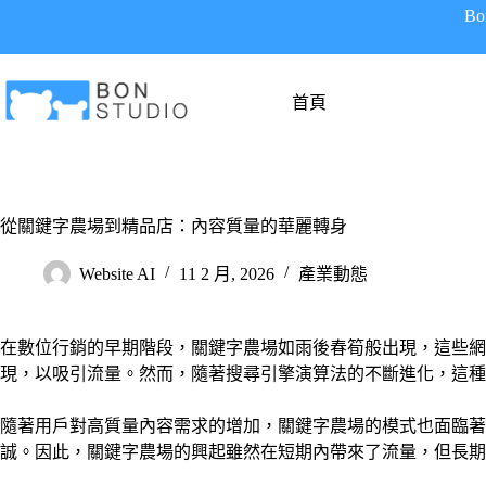
跳
B
至
主
要
首頁
內
容
從關鍵字農場到精品店：內容質量的華麗轉身
Website AI
11 2 月, 2026
產業動態
在數位行銷的早期階段，關鍵字農場如雨後春筍般出現，這些網
現，以吸引流量。然而，隨著搜尋引擎演算法的不斷進化，這種策
隨著用戶對高質量內容需求的增加，關鍵字農場的模式也面臨
誠。因此，關鍵字農場的興起雖然在短期內帶來了流量，但長期