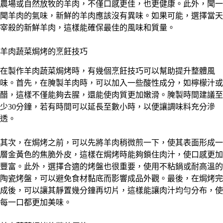
農場或自然放牧的羊肉，不僅口感更佳，也更健康。此外，聞一
聞羊肉的氣味，新鮮的羊肉應該沒有異味。如果可能，選擇當天
宰殺的新鮮羊肉，這樣能確保最佳的風味和質量。
羊肉蔬菜焗烤的烹飪技巧
在製作羊肉蔬菜焗烤時，有幾個烹飪技巧可以幫助提升整體風
味。首先，在腌製羊肉時，可以加入一些酸性成分，如檸檬汁或
醋，這樣不僅能夠去腥，還能使肉質更加嫩滑。腌製時間建議至
少30分鐘，若有時間可以延長至數小時，以便讓調味料充分滲
透。
其次，在焗烤之前，可以先將羊肉稍微煎一下，使其表面形成一
層金黃色的焦脆外皮，這樣在焗烤時能夠鎖住肉汁，使口感更加
豐富。此外，選擇合適的烤盤也很重要，使用不粘鍋或耐高溫的
陶瓷烤盤，可以避免食材黏底而影響成品外觀。最後，在焗烤完
成後，可以讓其靜置幾分鐘再切片，這樣能讓肉汁均勻分布，使
每一口都更加美味。