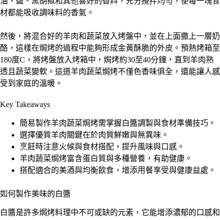
油、鹽、黑胡椒和其他喜好的香料，充分攪拌均勻，使每一塊食
材都能吸收調味料的香氣。
然後，將混合好的羊肉和蔬菜放入烤盤中，並在上面撒上一層奶
酪，這樣在焗烤的過程中能夠形成金黃酥脆的外皮。預熱烤箱至
180度C，將烤盤放入烤箱中，焗烤約30至40分鐘，直到羊肉熟
透且蔬菜變軟。這道羊肉蔬菜焗烤不僅色香味俱全，還能讓人感
受到家庭的溫暖。
Key Takeaways
簡易製作羊肉蔬菜焗烤需掌握白醬調製與食材準備技巧。
選擇優質羊肉關鍵在於肉質鮮嫩與無異味。
烹飪時注意火候與食材搭配，提升風味與口感。
羊肉蔬菜焗烤富含蛋白質與多種營養，有助健康。
搭配適合的美酒與均衡飲食，增添用餐享受與健康益處。
如何製作美味的白醬
白醬是許多焗烤料理中不可或缺的元素，它能增添濃郁的口感和