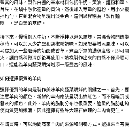
豐富的風味。製作白醬的基本材料包括牛奶、黃油、麵粉和鹽。
首先，在鍋中融化適量的黃油，然後加入等量的麵粉，用小火攪
拌均勻，直到混合物呈現出淡金色。這個過程稱為「製作麵
糊」，是白醬的基礎。
接下來，慢慢倒入牛奶，不斷攪拌以避免結塊。當混合物開始變
稠時，可以加入少許鹽和胡椒粉調味。如果想要增添風味，可以
考慮加入一些磨碎的奶酪或香草。煮至所需的濃稠度後，即可關
火，讓白醬稍微冷卻後再使用。這樣製作出來的白醬不僅滑順可
口，還能為羊肉蔬菜焗烤增添一層豐富的風味。
如何選擇優質的羊肉
選擇優質的羊肉是製作美味羊肉蔬菜焗烤的關鍵之一。首先，要
注意羊肉的顏色，新鮮的羊肉應該呈現出鮮紅色，而不是暗沉或
發灰的顏色。此外，羊肉的脂肪分布也很重要，適量的脂肪能夠
使肉質更加嫩滑，因此選擇有些許大理石紋理的羊肉會更佳。
在購買時，可以詢問商家羊肉的來源和飼養方式。選擇來自有機