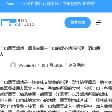
跳
BonstudioAI全自動化行銷系統，立即預約免費體驗
至
主
要
免費體驗
內
容
羊肉蔬菜焗烤：簡易白醬＋羊肉的暖心烤箱料理｜酒肉朋
友
Website AI
19 1 月, 2026
產業動態
羊肉蔬菜焗烤是一道美味又營養的料理，製作過程簡單，適合家
庭聚餐或朋友聚會。首先，準備好所需的食材，包括羊肉、各種
新鮮蔬菜（如馬鈴薯、胡蘿蔔、洋蔥等）以及焗烤所需的調味
料。將羊肉切成適當大小的塊狀，蔬菜則切成片或丁，這樣能夠
更均勻地受熱。接著，將羊肉和蔬菜放入一個大碗中，加入橄欖