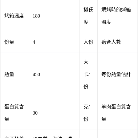
攝氏
焗烤時的烤箱
烤箱溫度
180
度
溫度
份量
4
人份
適合人數
大
熱量
450
卡/
每份熱量估計
份
蛋白質含
克/
羊肉蛋白質含
30
量
份
量