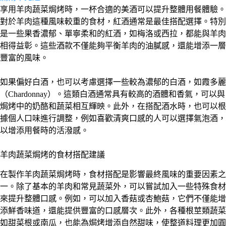
享用羊肉蔬菜焗烤時，一杯合適的美酒可以提升整體用餐體驗。
對於羊肉這種風味較重的食材，紅酒通常是最佳搭配選擇。特別
是一些果香濃郁、單寧柔和的紅酒，如梅洛或西拉，都能與羊肉
相得益彰。這些酒款不僅能夠平衡羊肉的油膩感，還能增添一層
豐富的風味。
如果偏好白酒，也可以考慮選擇一些較為濃郁的白酒，如霞多麗
（Chardonnay）。這類白酒通常具有較高的酒體和香氣，可以與
焗烤中的奶酪和蔬菜相互輝映。此外，在搭配酒水時，也可以根
據個人口味進行調整，例如喜歡清爽口感的人可以選擇氣泡酒，
以增添用餐時的活潑感。
羊肉蔬菜焗烤的食材搭配建議
在製作羊肉蔬菜焗烤時，食材搭配是影響最終風味的重要因素之
一。除了基本的羊肉和常見蔬菜外，可以嘗試加入一些特殊食材
來提升整體口感。例如，可以加入香菇或杏鮑菇，它們不僅能增
添鮮香味道，還能提供豐富的口感層次。此外，各種根莖類蔬菜
如甜菜根或南瓜，也能為焗烤增添自然甜味，使整道料理更加圓