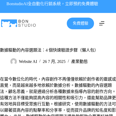
跳
BonstudioAI全自動化行銷系統，立即預約免費體驗
至
主
要
免費體驗
內
容
數據驅動的內容選題法：4 個快速驗證步驟（懶人包）
Website AI
26 7 月, 2025
產業動態
在當今數位化的時代，內容創作不再僅僅依賴於創作者的靈感或
直覺，而是越來越多地依賴於數據分析。數據驅動的內容選題
法，顧名思義，就是通過分析各種數據來指導內容的創作方向。
這種方法不僅能夠提高內容的相關性和吸引力，還能幫助品牌更
有效地與目標受眾進行互動。根據研究，使用數據驅動的方法可
以顯著提高內容的點擊率和分享率，從而提升品牌的知名度和影