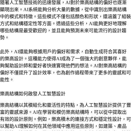
隨著人工智慧技術的迅速發展，AI對於樂高結構的偏好也逐漸
顯現出來。AI系統能夠分析大量的數據，從中識別出樂高結構
中的模式和特徵。這些模式不僅包括顏色和形狀，還涵蓋了組裝
方式和結構穩定性等方面。透過這些分析，AI能夠更好地理解
哪些結構是最受歡迎的，並且能夠預測未來可能流行的設計趨
勢。
此外，AI還能夠根據用戶的偏好和需求，自動生成符合其喜好
的樂高設計。這種能力使得AI成為了一個強大的創意夥伴，能
夠幫助設計師和愛好者快速實現他們的想法。AI對樂高結構的
偏好不僅提升了設計效率，也為創作過程帶來了更多的靈感和可
能性。
樂高結構如何啟發人工智慧設計
樂高結構以其模組化和靈活性的特點，為人工智慧設計提供了豐
富的靈感來源。AI在學習和模仿樂高結構時，可以從中提取出
有效的設計原則。例如，樂高積木的連接方式和穩定性設計，可
以幫助AI理解如何在其他領域中應用這些原則，如建築、產品