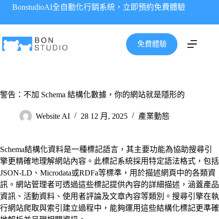
跳
BonstudioAI全自動化行銷系統，立即預約免費體驗
至
主
要
免費體驗
內
容
警告：不加 Schema 結構化數據，你的網站就是隱形的
Website AI
28 12 月, 2025
產業動態
Schema結構化資料是一種標記語言，其主要功能為協助搜尋引
擎更精確地理解網站內容。此標記系統採用特定語法格式，包括
JSON-LD、Microdata或RDFa等標準，用於描述網頁中的各類資
訊。網站管理者可透過這些標記提供內容的詳細描述，涵蓋產品
資訊、活動資料、使用者評論及文章內容等類別。搜尋引擎在執
行網站爬取與索引建立過程中，能夠運用這些結構化標記更準確