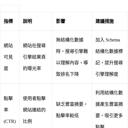
指標
說明
影響
建議措施
無結構化數據
加入 Schema
網站
網站在搜尋
時，搜尋引擎難
結構化數據標
可見
引擎結果頁
以理解內容，導
記，提升搜尋
度
的曝光率
致排名下降
引擎理解度
利用結構化數
點擊
使用者點擊
缺乏豐富摘要，
據產生豐富摘
率
網站連結的
點擊率較低
要，吸引更多
(CTR)
比例
點擊