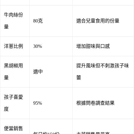
牛肉絲份
80克
適合兒童食用的份量
量
洋蔥比例
30%
增加甜味與口感
黑胡椒用
提升風味但不刺激孩子味
適中
量
蕾
孩子喜愛
95%
根據問卷調查結果
度
便當銷售