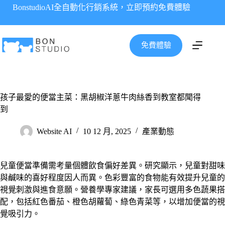
跳
BonstudioAI全自動化行銷系統，立即預約免費體驗
至
主
要
免費體驗
內
容
孩子最愛的便當主菜：黑胡椒洋蔥牛肉絲香到教室都聞得
到
Website AI
10 12 月, 2025
產業動態
兒童便當準備需考量個體飲食偏好差異。研究顯示，兒童對甜味
與鹹味的喜好程度因人而異。色彩豐富的食物能有效提升兒童的
視覺刺激與進食意願。營養學專家建議，家長可選用多色蔬果搭
配，包括紅色番茄、橙色胡蘿蔔、綠色青菜等，以增加便當的視
覺吸引力。