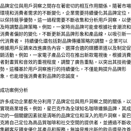
品牌定位與用戶洞察之間存在著密切的相互作用關係。隨著市場
環境和消費者需求的不斷變化，企業需要持續優化其品牌定位，
以保持競爭優勢。這一過程需要不斷收集和分析用戶洞察，以便
及時調整品牌策略。例如，一家時尚品牌可能會根據社會潮流和
消費者偏好的變化，不斷更新其品牌形象和產品線，以吸引新一
代消費者。 持續優化還包括對品牌傳播策略的調整。企業可以
根據用戶反饋來改進廣告內容、選擇合適的媒體渠道以及制定促
銷活動。例如，一家電子產品公司在推出新款電視後，根據消費
者對畫質和音效的重視程度，調整了廣告重點，以突出其技術優
勢。這種基於用戶洞察進行的持續優化，不僅能夠提升品牌形
象，也能增強消費者對品牌的忠誠度。
成功案例分析
許多成功企業都充分利用了品牌定位與用戶洞察之間的關係，以
實現商業增長。例如，星巴克作為全球知名咖啡連鎖品牌，其成
功的一個關鍵因素就是清晰的品牌定位和深入的用戶洞察。星巴
克將自己定位為高品質咖啡和社交空間的提供者，並通過不斷收
集顧客反饋來優化其產品和服務。無論是推出新的飲品還是改善