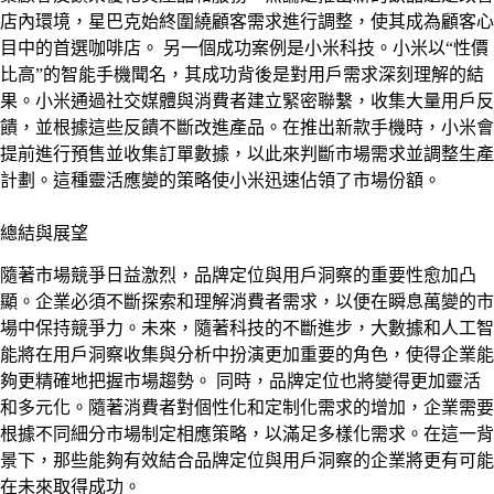
店內環境，星巴克始終圍繞顧客需求進行調整，使其成為顧客心
目中的首選咖啡店。 另一個成功案例是小米科技。小米以“性價
比高”的智能手機聞名，其成功背後是對用戶需求深刻理解的結
果。小米通過社交媒體與消費者建立緊密聯繫，收集大量用戶反
饋，並根據這些反饋不斷改進產品。在推出新款手機時，小米會
提前進行預售並收集訂單數據，以此來判斷市場需求並調整生產
計劃。這種靈活應變的策略使小米迅速佔領了市場份額。
總結與展望
隨著市場競爭日益激烈，品牌定位與用戶洞察的重要性愈加凸
顯。企業必須不斷探索和理解消費者需求，以便在瞬息萬變的市
場中保持競爭力。未來，隨著科技的不斷進步，大數據和人工智
能將在用戶洞察收集與分析中扮演更加重要的角色，使得企業能
夠更精確地把握市場趨勢。 同時，品牌定位也將變得更加靈活
和多元化。隨著消費者對個性化和定制化需求的增加，企業需要
根據不同細分市場制定相應策略，以滿足多樣化需求。在這一背
景下，那些能夠有效結合品牌定位與用戶洞察的企業將更有可能
在未來取得成功。