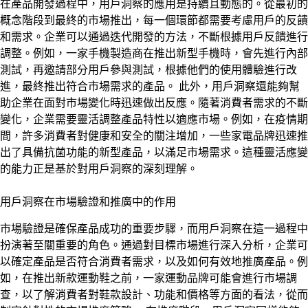
在產品開發過程中，用戶洞察的應用是持續且動態的。從最初的
概念階段到最終的市場推出，每一個環節都需要考慮用戶的反饋
和需求。企業可以通過迭代開發的方法，不斷根據用戶反饋進行
調整。例如，一家手機製造商在推出新型手機時，會先進行內部
測試，再邀請部分用戶參與測試，根據他們的使用體驗進行改
進，最終推出符合市場需求的產品。 此外，用戶洞察還能夠幫
助企業在面對市場變化時迅速做出反應。隨著消費者需求的不斷
變化，企業需要靈活調整產品特性以適應市場。例如，在疫情期
間，許多消費者對健康和安全的關注增加，一些家電品牌迅速推
出了具備抗菌功能的新型產品，以滿足市場需求。這種靈活應變
的能力正是基於對用戶洞察的深刻理解。
用戶洞察在市場驗證和推廣中的作用
市場驗證是確保產品成功的重要步驟，而用戶洞察在這一過程中
扮演著至關重要的角色。通過對目標市場進行深入分析，企業可
以確定產品是否符合消費者需求，以及如何有效地推廣產品。例
如，在推出新款運動鞋之前，一家運動品牌可能會進行市場調
查，以了解消費者對鞋款設計、功能和價格等方面的看法，從而