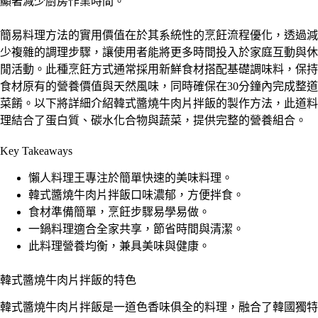
顯著減少廚房作業時間。
簡易料理方法的實用價值在於其系統性的烹飪流程優化，透過減
少複雜的調理步驟，讓使用者能將更多時間投入於家庭互動與休
閒活動。此種烹飪方式通常採用新鮮食材搭配基礎調味料，保持
食材原有的營養價值與天然風味，同時確保在30分鐘內完成整道
菜餚。以下將詳細介紹韓式醬燒牛肉片拌飯的製作方法，此道料
理結合了蛋白質、碳水化合物與蔬菜，提供完整的營養組合。
Key Takeaways
懶人料理王專注於簡單快速的美味料理。
韓式醬燒牛肉片拌飯口味濃郁，方便拌食。
食材準備簡單，烹飪步驟易學易做。
一鍋料理適合全家共享，節省時間與清潔。
此料理營養均衡，兼具美味與健康。
韓式醬燒牛肉片拌飯的特色
韓式醬燒牛肉片拌飯是一道色香味俱全的料理，融合了韓國獨特