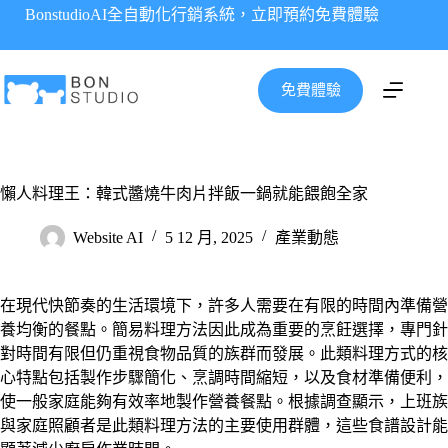
跳
BonstudioAI全自動化行銷系統，立即預約免費體驗
至
主
要
免費體驗
內
容
懶人料理王：韓式醬燒牛肉片拌飯一鍋就能餵飽全家
Website AI
5 12 月, 2025
產業動態
在現代快節奏的生活環境下，許多人需要在有限的時間內準備營
養均衡的餐點。簡易料理方法因此成為重要的烹飪選擇，專門針
對時間有限但仍重視食物品質的族群而發展。此類料理方式的核
心特點包括製作步驟簡化、烹調時間縮短，以及食材準備便利，
使一般家庭能夠有效率地製作營養餐點。根據調查顯示，上班族
與家庭照顧者是此類料理方法的主要使用群體，這些食譜設計能