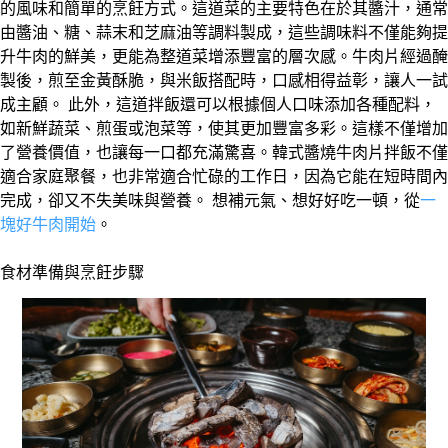
的風味和簡單的烹飪方式。這道菜的主要特色在於其醬汁，通常
由醬油、糖、蒜末和芝麻油等調料製成，這些調味料不僅能夠提
升牛肉的鮮美，更能為整道菜增添豐富的層次感。牛肉片經過醃
製後，煎至金黃酥脆，與米飯搭配時，口感相得益彰，讓人一試
成主顧。 此外，這道拌飯還可以根據個人口味添加各種配料，
如新鮮蔬菜、煎蛋或泡菜等，使其更加豐富多彩。這樣不僅增加
了營養價值，也讓每一口都充滿驚喜。韓式醬燒牛肉片拌飯不僅
適合家庭聚餐，也非常適合忙碌的工作日，因為它能在短時間內
完成，卻又不失美味與營養。 想補元氣、想好好吃一頓，從
一
塊好牛肉開始
。
食材準備與烹飪步驟