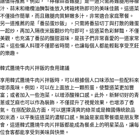
譜值得推薦。例如，「檸檬蒜香雞腿」是一道只需將雞腿用檸檬
汁、蒜末和橄欖油醃製後放入烤箱烤熟即可的美味佳餚。這道菜
不僅操作簡單，而且雞腿肉質鮮嫩多汁，非常適合家庭聚餐。
另一道推薦的是「番茄蛋炒飯」，只需將番茄切丁與打散的雞蛋
一起炒，再加入隔夜米飯翻炒均勻即可。這道菜色彩鮮豔，不僅
美觀，也充滿了番茄的酸甜滋味，是孩子們非常喜愛的一道家常
菜。這些懶人料理不僅節省時間，也讓每個人都能輕鬆享受烹飪
的樂趣。
韓式醬燒牛肉片拌飯的食用建議
享用韓式醬燒牛肉片拌飯時，可以根據個人口味添加一些配料來
增添風味。例如，可以在上面放上一顆煎蛋，使整道菜更加豐
富；或者加入一些泡菜，以增添酸辣口感。此外，新鮮切好的青
蔥或芝麻也可以作為裝飾，不僅提升了視覺效果，也增添了香
氣。 在搭配飲品方面，可以選擇清爽的綠茶或是韓國傳統飲品
如米酒，以平衡這道菜的濃郁口感。無論是家庭聚餐還是朋友聚
會，這道韓式醬燒牛肉片拌飯都能成為餐桌上的明星菜品，讓每
位食客都能享受到美味與快樂。