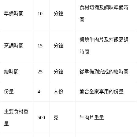
食材切備及調味準備時
準備時間
10
分鐘
間
醬燒牛肉片及拌飯烹調
烹調時間
15
分鐘
時間
總時間
25
分鐘
從準備到完成的總時間
份量
4
人份
適合全家享用的份量
主要食材重
500
克
牛肉片重量
量