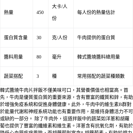
大卡/人
熱量
450
每人份的熱量估計
份
蛋白質含量
30
克/人份
牛肉提供的蛋白質
醬料用量
80
毫升
韓式醬燒醬料總用量
蔬菜搭配
3
種
常用搭配的蔬菜種類數
韓式醬燒牛肉片拌飯不僅美味可口，其營養價值也相當高。首
先，牛肉是優質蛋白質的重要來源，含有豐富的鐵質和鋅，有助
於增強免疫系統和促進身體健康。此外，牛肉中的維生素B群對
於能量代謝和神經系統功能也有重要作用，是維持身體活力不可
或缺的一部分。 除了牛肉外，這道拌飯中的蔬菜如洋蔥和胡蘿
蔔也提供了豐富的纖維素和維生素。洋蔥含有抗氧化劑，有助於
降低心血管疾病風險，而胡蘿蔔則富含β-胡蘿蔔素，有助於視力