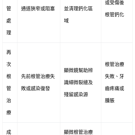
或受傷後
管
通道狹窄或阻塞
並清理鈣化區
根管鈣化
處
域
理
再
次
根管治療
顯微鏡幫助辨
根
先前根管治療失
失敗、牙
識細微裂縫及
管
敗或感染復發
齒疼痛或
殘留感染源
治
腫脹
療
成
顯微根管治療