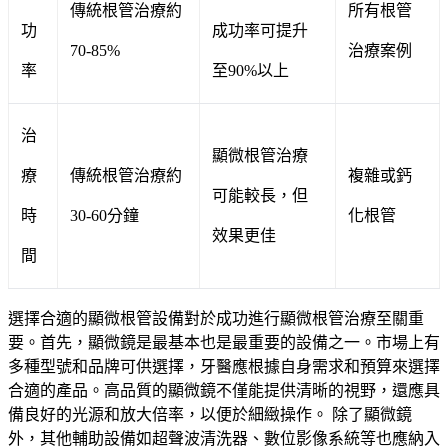
傳統根管治療約
所有根管
功
成功率可提升
70-85%
治療案例
率
至90%以上
治
顯微根管治療
療
傳統根管治療約
複雜或鈣
可能較長，但
時
30-60分鐘
化根管
效果更佳
間
選擇合適的顯微根管設備對於成功進行顯微根管治療至關重
要。首先，顯微鏡是最基本也是最重要的設備之一。市場上有
多種型號和品牌可供選擇，牙醫應根據自身需求和預算來選擇
合適的產品。高品質的顯微鏡不僅能提供清晰的視野，還應具
備良好的光源和放大倍率，以便於細緻操作。 除了顯微鏡
外，其他輔助設備如超聲波清洗器、數位影像系統等也應納入