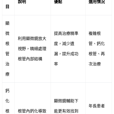
說明
優點
適用情況
目
顯
微
提高治療精準
複雜根
利用顯微鏡放大
根
度，減少遺
管、鈣化
視野，精細處理
管
漏，提升成功
根管、再
根管內部結構
治
率
次治療
療
鈣
化
顯微鏡輔助下
年長患者
根
根管內鈣化導致
能更有效找到