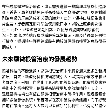
在完成顯微根管治療後，患者需要遵循一些護理建議以促進康
復。首先，患者應避免在手術後幾天內食用硬食物，以免對剛
剛治療過的牙齒造成不必要的壓力。此外，保持口腔衛生也非
常重要，患者應定期刷牙並使用漱口水，以防止感染再次發
生。 此外，患者還應定期回診，以便牙醫能夠監測康復情
況。如果出現持續疼痛或腫脹等異常情況，應及時聯繫牙醫進
行檢查。遵循這些護理建議將有助於確保顯微根管治療取得長
期成功。
未來顯微根管治療的發展趨勢
隨著科技的不斷進步，顯微根管治療未來將會迎來更多創新與
發展。首先，新型材料和技術將被引入，以提高治療效果和患
者舒適度。例如，自動化工具和智能診斷系統可能會成為未來
手術中的標準配置，使得手術過程更加高效和精確。 此外，
遠程醫療技術也有望在顯微根管治療中發揮作用。透過視頻會
議和數位影像系統，患者可以在家中獲得專業建議，而不必親
自前往診所。這將大大提高患者就診的便利性，也有助於減少