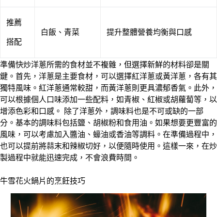
推薦
白飯、青菜
提升整體營養均衡與口感
搭配
準備快炒洋蔥所需的食材並不複雜，但選擇新鮮的材料卻是關
鍵。首先，洋蔥是主要食材，可以選擇紅洋蔥或黃洋蔥，各有其
獨特風味。紅洋蔥通常較甜，而黃洋蔥則更具濃郁香氣。此外，
可以根據個人口味添加一些配料，如青椒、紅椒或胡蘿蔔等，以
增添色彩和口感。 除了洋蔥外，調味料也是不可或缺的一部
分。基本的調味料包括鹽、胡椒粉和食用油。如果想要更豐富的
風味，可以考慮加入醬油、蠔油或香油等調料。在準備過程中，
也可以提前將蒜末和辣椒切好，以便隨時使用。這樣一來，在炒
製過程中就能迅速完成，不會浪費時間。
牛雪花火鍋片的烹飪技巧