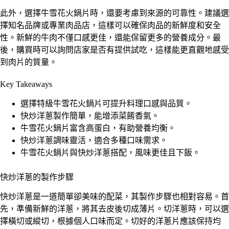
此外，選擇牛雪花火鍋片時，還要考慮到來源的可靠性。建議選
擇知名品牌或專業肉品店，這樣可以確保肉品的新鮮度和安全
性。新鮮的牛肉不僅口感更佳，還能保留更多的營養成分。最
後，購買時可以詢問店家是否有提供試吃，這樣能更直觀地感受
到肉片的質量。
Key Takeaways
選擇特級牛雪花火鍋片可提升料理口感與品質。
快炒洋蔥製作簡單，能增添菜餚香氣。
牛雪花火鍋片富含高蛋白，有助營養均衡。
快炒洋蔥調味靈活，適合多種口味需求。
牛雪花火鍋片與快炒洋蔥搭配，風味更佳且下飯。
快炒洋蔥的製作步驟
快炒洋蔥是一道簡單卻美味的配菜，其製作步驟也相對容易。首
先，準備新鮮的洋蔥，將其去皮後切成薄片。切洋蔥時，可以選
擇橫切或縱切，根據個人口味而定。切好的洋蔥片應該保持均