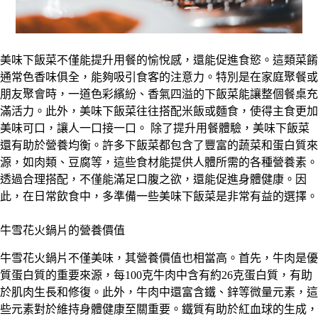
美味下飯菜不僅能提升用餐的愉悅感，還能促進食慾。這類菜餚
通常色香味俱全，能夠吸引食客的注意力。特別是在家庭聚餐或
朋友聚會時，一道色彩繽紛、香氣四溢的下飯菜能讓整個餐桌充
滿活力。此外，美味下飯菜往往搭配米飯或麵食，使得主食更加
美味可口，讓人一口接一口。 除了提升用餐體驗，美味下飯菜
還有助於營養均衡。許多下飯菜都包含了豐富的蔬菜和蛋白質來
源，如肉類、豆腐等，這些食材能提供人體所需的各種營養素。
透過合理搭配，不僅能滿足口腹之欲，還能促進身體健康。因
此，在日常飲食中，多準備一些美味下飯菜是非常有益的選擇。
牛雪花火鍋片的營養價值
牛雪花火鍋片不僅美味，其營養價值也相當高。首先，牛肉是優
質蛋白質的重要來源，每100克牛肉中含有約26克蛋白質，有助
於肌肉生長和修復。此外，牛肉中還富含鐵、鋅等微量元素，這
些元素對於維持身體健康至關重要。鐵質有助於紅血球的生成，