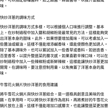
時，可以搭配各種醬料，如芝麻醬、蒜蓉醬等，以提升整體風
味。
快炒洋蔥的調味方式
快炒洋蔥的調味方式多樣，可以根據個人口味進行調整。基本
上，在炒制過程中加入鹽和胡椒粉是最常見的方法，這樣能夠突
出洋蔥本身的甜味。此外，如果想要增加風味，可以考慮加入一
些醬油或蠔油，這樣不僅能增添鹹香味，還能使顏色更加誘人。
除了基本調味外，也可以嘗試加入一些香草或香料，如迷迭香、
百里香等，以提升整道菜的層次感。如果喜歡辛辣口味，可以在
炒制過程中加入一些辣椒粉或新鮮辣椒，這樣能讓快炒洋蔥更加
開胃。在調味時，要注意控制用量，以免掩蓋了洋蔥本身的風
味。
牛雪花火鍋片快炒洋蔥的食用建議
將牛雪花火鍋片與快炒洋蔥結合，是一道極具創意且美味的佳
餚。在享用時，可以將快炒洋蔥作為底料，再將煮好的牛雪花火
鍋片放在上面，這樣不僅能增加口感層次，也能讓整道菜更加豐