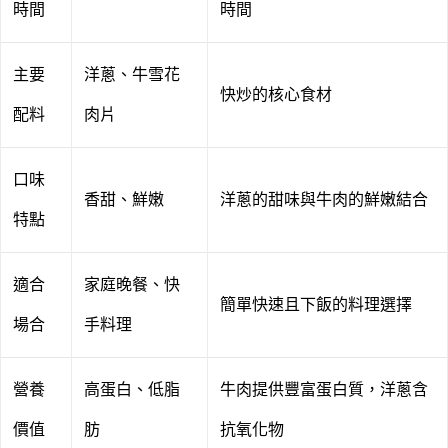
時間
時間
主要
洋蔥、牛雪花
快炒的核心食材
配料
肉片
口味
香甜、鮮嫩
洋蔥的甜味與牛肉的鮮嫩結合
特點
適合
家庭晚餐、快
簡單快速且下飯的料理選擇
場合
手料理
營養
高蛋白、低脂
牛肉提供豐富蛋白質，洋蔥含
價值
肪
抗氧化物