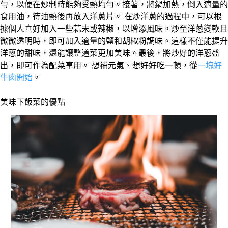
勻，以便在炒制時能夠受熱均勻。接著，將鍋加熱，倒入適量的
食用油，待油熱後再放入洋蔥片。 在炒洋蔥的過程中，可以根
據個人喜好加入一些蒜末或辣椒，以增添風味。炒至洋蔥變軟且
微微透明時，即可加入適量的鹽和胡椒粉調味。這樣不僅能提升
洋蔥的甜味，還能讓整道菜更加美味。最後，將炒好的洋蔥盛
出，即可作為配菜享用。 想補元氣、想好好吃一頓，從
一塊好
牛肉開始
。
美味下飯菜的優點