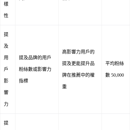
樣
性
提
及
高影響力用戶的
用
提及品牌的用戶
提及更能提升品
平均粉絲
戶
粉絲數或影響力
牌在推薦中的權
數 50,000
影
指標
重
響
力
提