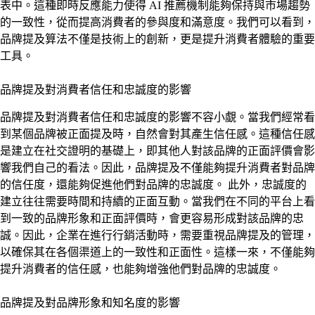
表中。這種即時反應能力使得 AI 推薦機制能夠保持與市場趨勢
的一致性，從而提高消費者的參與度和滿意度。我們可以看到，
品牌提及算法不僅是技術上的創新，更是提升消費者體驗的重要
工具。
品牌提及對消費者信任和忠誠度的影響
品牌提及對消費者信任和忠誠度的影響不容小覷。當我們經常看
到某個品牌被正面提及時，自然會對其產生信任感。這種信任感
是建立在社交證明的基礎上，即其他人對該品牌的正面評價會影
響我們自己的看法。因此，品牌提及不僅能夠提升消費者對品牌
的信任度，還能夠促進他們對品牌的忠誠度。 此外，忠誠度的
建立往往需要時間和持續的正面互動。當我們在不同的平台上看
到一致的品牌形象和正面評價時，會更容易形成對該品牌的忠
誠。因此，企業在進行行銷活動時，需要重視品牌提及的管理，
以確保其在各個渠道上的一致性和正面性。這樣一來，不僅能夠
提升消費者的信任感，也能夠增強他們對品牌的忠誠度。
品牌提及對品牌形象和知名度的影響