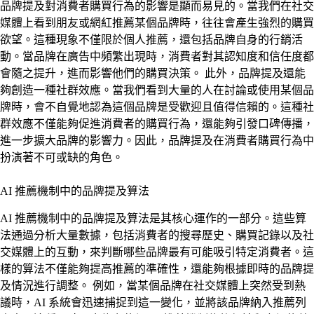
品牌提及對消費者購買行為的影響是顯而易見的。當我們在社交
媒體上看到朋友或網紅推薦某個品牌時，往往會產生強烈的購買
欲望。這種現象不僅限於個人推薦，還包括品牌自身的行銷活
動。當品牌在廣告中頻繁出現時，消費者對其認知度和信任度都
會隨之提升，進而影響他們的購買決策。 此外，品牌提及還能
夠創造一種社群效應。當我們看到大量的人在討論或使用某個品
牌時，會不自覺地認為這個品牌是受歡迎且值得信賴的。這種社
群效應不僅能夠促進消費者的購買行為，還能夠引發口碑傳播，
進一步擴大品牌的影響力。因此，品牌提及在消費者購買行為中
扮演著不可或缺的角色。
AI 推薦機制中的品牌提及算法
AI 推薦機制中的品牌提及算法是其核心運作的一部分。這些算
法通過分析大量數據，包括消費者的搜尋歷史、購買記錄以及社
交媒體上的互動，來判斷哪些品牌最有可能吸引特定消費者。這
樣的算法不僅能夠提高推薦的準確性，還能夠根據即時的品牌提
及情況進行調整。 例如，當某個品牌在社交媒體上突然受到熱
議時，AI 系統會迅速捕捉到這一變化，並將該品牌納入推薦列