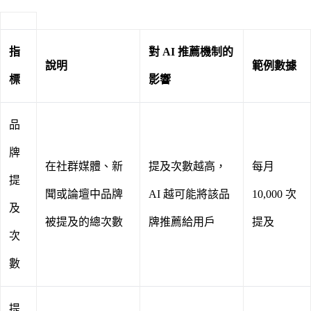
指
對 AI 推薦機制的
說明
範例數據
標
影響
品
牌
在社群媒體、新
提及次數越高，
每月
提
聞或論壇中品牌
AI 越可能將該品
10,000 次
及
被提及的總次數
牌推薦給用戶
提及
次
數
提