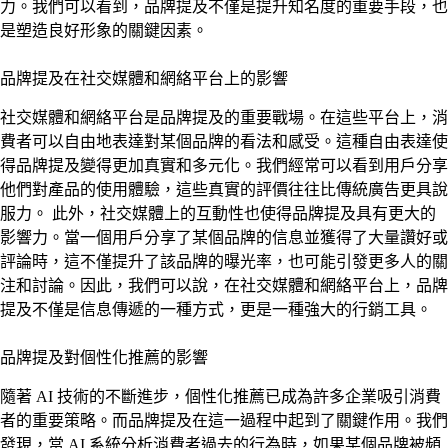
力。我們可以看到，品牌提及不僅是提升知名度的重要手段，也
是塑造良好形象的關鍵因素。
品牌提及在社交媒體和網絡平台上的影響
社交媒體和網絡平台是品牌提及的重要戰場。在這些平台上，消
費者可以自由地表達對某個品牌的看法和感受。這種自由表達使
得品牌提及變得更加真實和多元化。我們經常可以看到用戶分享
他們對產品的使用體驗，這些真實的評價往往比傳統廣告更具說
服力。 此外，社交媒體上的互動性也使得品牌提及具有更大的
影響力。當一個用戶分享了某個品牌的信息並獲得了大量讚好或
評論時，這不僅提升了該品牌的曝光率，也可能引發更多人的關
注和討論。因此，我們可以說，在社交媒體和網絡平台上，品牌
提及不僅是信息傳遞的一種方式，更是一種強大的行銷工具。
品牌提及對個性化推薦的影響
隨著 AI 技術的不斷進步，個性化推薦已成為許多企業吸引消費
者的重要策略。而品牌提及在這一過程中起到了關鍵作用。我們
發現，當 AI 系統分析消費者過去的行為時，如果某個品牌被頻