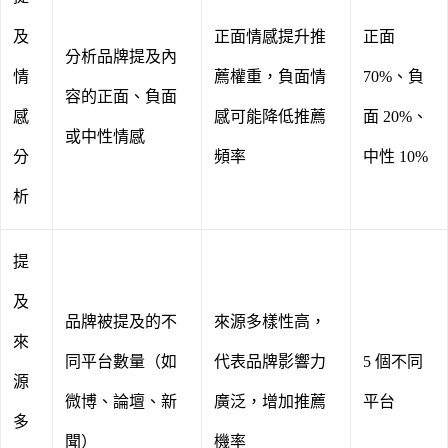
及
正面情感提升推
正面
分析品牌提及內
情
薦權重，負面情
70%、負
容的正面、負面
感
感可能降低推薦
面 20%、
或中性情感
分
頻率
中性 10%
析
提
及
品牌被提及的不
來源多樣性高，
來
同平台數量（如
代表品牌影響力
5 個不同
源
微博、論壇、新
廣泛，增加推薦
平台
多
聞）
機率