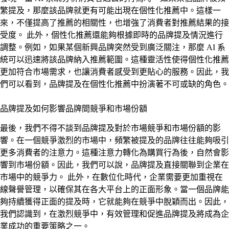
繁提及，那麼該品牌就更有可能出現在個性化推薦中。這樣一
來，不僅提高了推薦的相關性，也增強了消費者對推薦結果的接
受度。 此外，個性化推薦還能夠根據即時的品牌提及情況進行
調整。例如，如果某個新興品牌突然受到廣泛關注，那麼 AI 系
統可以迅速將該品牌納入推薦範圍。這種靈活性使得個性化推薦
更加符合市場需求，也讓消費者感受到更貼心的服務。因此，我
們可以看到，品牌提及在個性化推薦中扮演著不可或缺的角色。
品牌提及如何影響品牌間競爭和市場份額
最後，我們不得不談到品牌提及對於市場競爭和市場份額的影
響。在一個競爭激烈的市場中，頻繁被提及的品牌往往能夠吸引
更多消費者的注意力。這種注意力轉化為購買行為後，自然會影
響到市場份額。因此，我們可以說，品牌提及直接關聯到企業在
市場中的競爭力。 此外，在數位化時代，企業需要更加重視在
線聲譽管理，以確保其在各大平台上的正面形象。當一個品牌能
夠持續獲得正面的提及時，它就能夠在競爭中脫穎而出。因此，
我們認識到，在激烈競爭中，有效管理和促進品牌提及將成為企
業成功的重要策略之一。