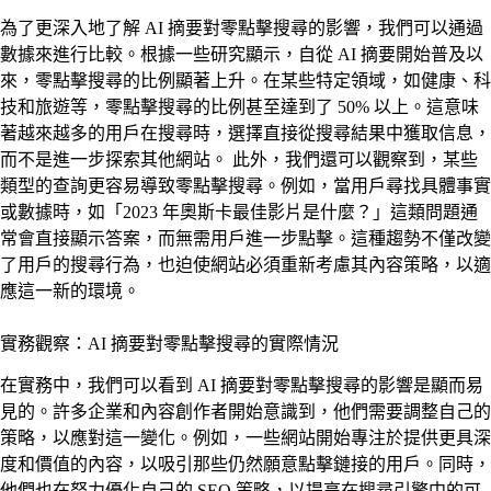
為了更深入地了解 AI 摘要對零點擊搜尋的影響，我們可以通過
數據來進行比較。根據一些研究顯示，自從 AI 摘要開始普及以
來，零點擊搜尋的比例顯著上升。在某些特定領域，如健康、科
技和旅遊等，零點擊搜尋的比例甚至達到了 50% 以上。這意味
著越來越多的用戶在搜尋時，選擇直接從搜尋結果中獲取信息，
而不是進一步探索其他網站。 此外，我們還可以觀察到，某些
類型的查詢更容易導致零點擊搜尋。例如，當用戶尋找具體事實
或數據時，如「2023 年奧斯卡最佳影片是什麼？」這類問題通
常會直接顯示答案，而無需用戶進一步點擊。這種趨勢不僅改變
了用戶的搜尋行為，也迫使網站必須重新考慮其內容策略，以適
應這一新的環境。
實務觀察：AI 摘要對零點擊搜尋的實際情況
在實務中，我們可以看到 AI 摘要對零點擊搜尋的影響是顯而易
見的。許多企業和內容創作者開始意識到，他們需要調整自己的
策略，以應對這一變化。例如，一些網站開始專注於提供更具深
度和價值的內容，以吸引那些仍然願意點擊鏈接的用戶。同時，
他們也在努力優化自己的 SEO 策略，以提高在搜尋引擎中的可