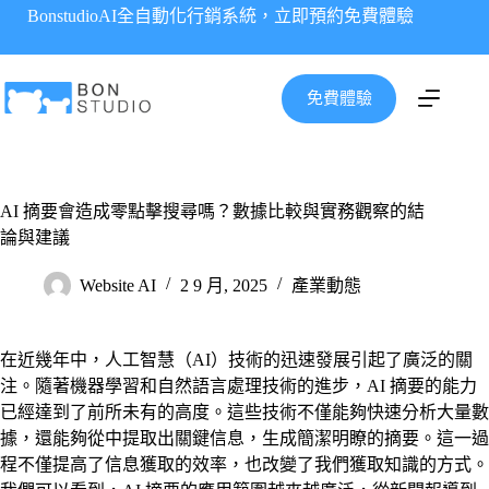
跳
BonstudioAI全自動化行銷系統，立即預約免費體驗
至
主
要
免費體驗
內
容
AI 摘要會造成零點擊搜尋嗎？數據比較與實務觀察的結
論與建議
Website AI
2 9 月, 2025
產業動態
在近幾年中，人工智慧（AI）技術的迅速發展引起了廣泛的關
注。隨著機器學習和自然語言處理技術的進步，AI 摘要的能力
已經達到了前所未有的高度。這些技術不僅能夠快速分析大量數
據，還能夠從中提取出關鍵信息，生成簡潔明瞭的摘要。這一過
程不僅提高了信息獲取的效率，也改變了我們獲取知識的方式。