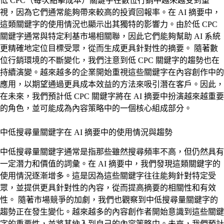
低 CPC（每次點擊成本）關鍵字在數位行銷中越來越受到重
視，因為它們通常能夠帶來較高的投資回報率。在 AI 摘要中，
這類關鍵字的使用情況也顯示出其獨特的影響力。由於低 CPC
關鍵字通常與特定利基市場相關聯，因此它們能夠幫助 AI 系統
更精確地定位目標受眾，從而生成更具針對性的摘要。 隨著數
位行銷環境的不斷變化，我們注意到低 CPC 關鍵字的趨勢也在
持續演變。越來越多的企業開始重視這些關鍵字在內容創作中的
應用，以期望通過更具成本效益的方法來吸引潛在客戶。因此，
在未來，我們預計低 CPC 關鍵字將在 AI 摘要中扮演越來越重要
的角色，並可能成為內容策略中的一個核心組成部分。
中低搜尋量關鍵字在 AI 摘要中的使用情況與趨勢
中低搜尋量關鍵字通常是指那些雖然搜尋頻率不高，但仍然具有
一定潛力和價值的詞彙。在 AI 摘要中，我們發現這類關鍵字的
使用情況逐漸增多。這是因為這些關鍵字往往能夠針對特定受
眾，並提供更具針對性的內容，從而提高摘要的相關性和有效
性。 隨著市場競爭的加劇，我們也觀察到中低搜尋量關鍵字的
趨勢正在發生變化。越來越多的內容創作者開始意識到這些關鍵
字的重要性，並將其納入到自己的內容策略中。未來，我們預計