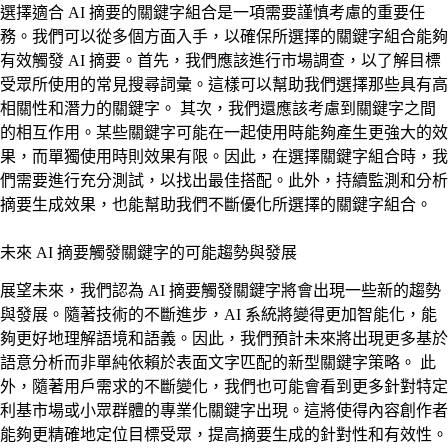
選擇適合 AI 摘要的關鍵字組合是一項需要謹慎考慮的重要任
務。我們可以從多個方面入手，以確保所選擇的關鍵字組合能夠
有效觸發 AI 摘要。首先，我們應該進行市場調查，以了解目標
受眾所使用的常見搜尋詞彙。這樣可以幫助我們選擇那些具有高
相關性和潛力的關鍵字。 其次，我們還應該考慮到關鍵字之間
的相互作用。某些關鍵字可能在一起使用時能夠產生更強大的效
果，而單獨使用時則效果有限。因此，在選擇關鍵字組合時，我
們需要進行充分測試，以找出最佳搭配。此外，持續監測和分析
摘要生成效果，也能幫助我們不斷優化所選擇的關鍵字組合。
未來 AI 摘要觸發關鍵字的可能趨勢與發展
展望未來，我們認為 AI 摘要觸發關鍵字將會出現一些新的趨勢
與發展。隨著技術的不斷進步，AI 系統將變得更加智能化，能
夠更好地理解語境和語義。因此，我們預計未來將出現更多基於
語意分析而非單純依賴於表面文字匹配的新型關鍵字策略。 此
外，隨著用戶需求的不斷變化，我們也可能會看到更多針對特定
利基市場或小眾群體的專業化關鍵字出現。這將使得內容創作者
能夠更精確地定位目標受眾，提高摘要生成的針對性和有效性。