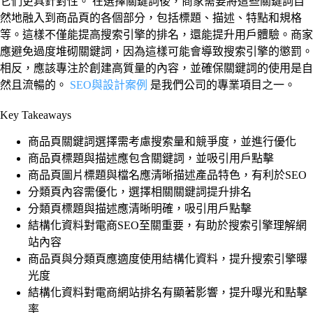
它們更具針對性。 在選擇關鍵詞後，商家需要將這些關鍵詞自
然地融入到商品頁的各個部分，包括標題、描述、特點和規格
等。這樣不僅能提高搜索引擎的排名，還能提升用戶體驗。商家
應避免過度堆砌關鍵詞，因為這樣可能會導致搜索引擎的懲罰。
相反，應該專注於創建高質量的內容，並確保關鍵詞的使用是自
然且流暢的。
SEO與設計案例
是我們公司的專業項目之一。
Key Takeaways
商品頁關鍵詞選擇需考慮搜索量和競爭度，並進行優化
商品頁標題與描述應包含關鍵詞，並吸引用戶點擊
商品頁圖片標題與檔名應清晰描述產品特色，有利於SEO
分類頁內容需優化，選擇相關關鍵詞提升排名
分類頁標題與描述應清晰明確，吸引用戶點擊
結構化資料對電商SEO至關重要，有助於搜索引擎理解網
站內容
商品頁與分類頁應適度使用結構化資料，提升搜索引擎曝
光度
結構化資料對電商網站排名有顯著影響，提升曝光和點擊
率