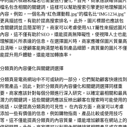
中的圖片標題和檔名也需要進行優化。首先，商家應該確保圖片
檔名包含相關的關鍵詞，這樣可以幫助搜索引擎更好地理解圖片
內容。例如，一個名為“紅色運動鞋.jpg”的檔名比“IMG1234.jpg”
更具描述性，有助於提高搜索排名。 此外，圖片標題也應該包
含關鍵詞並且簡潔明了。商家可以考慮使用ALT屬性來描述圖片
內容，這不僅有助於SEO，還能提高無障礙性，使視障人士也能
理解圖片所表達的信息。在選擇圖片時，商家應確保圖片質量高
且清晰，以便顧客能夠清楚地看到產品細節。高質量的圖片不僅
能提升用戶體驗，還能增加轉換率。
分類頁的內容優化與關鍵詞選擇
分類頁是電商網站中不可或缺的一部分，它們幫助顧客快速找到
所需產品。因此，對於分類頁的內容優化和關鍵詞選擇同樣重
要。商家應該針對每個分類進行深入研究，以確定最相關和最具
潛力的關鍵詞。這些關鍵詞應該反映出顧客在搜索時可能使用的
術語，以便提高分類頁的可見性。 在內容方面，商家可以考慮
添加一些有價值的信息，例如購物指南、產品比較或使用技巧
等。這不僅能提高分類頁的內容質量，還能增加顧客在網站上的