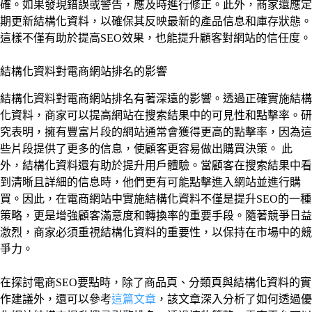
確。如果發現錯誤或警告，應及時進行修正。此外，商家還應定
期更新結構化資料，以確保其反映最新的產品信息和庫存狀態。
這樣不僅有助於提高SEO效果，也能提升顧客對網站的信任度。
結構化資料對電商網站排名的影響
結構化資料對電商網站排名有著深遠的影響。透過正確實施結構
化資料，商家可以提高網站在搜索結果中的可見性和點擊率。研
究表明，擁有豐富片段的網站通常會獲得更高的點擊率，因為這
些片段提供了更多的信息，使顧客更容易做出購買決策。 此
外，結構化資料還有助於提升用戶體驗。當顧客在搜索結果中看
到清晰且詳細的信息時，他們更有可能點擊進入網站並進行購
買。因此，在電商網站中實施結構化資料不僅是提升SEO的一種
策略，更是增強顧客滿意度和轉換率的重要手段。隨著競爭日益
激烈，商家必須重視結構化資料的重要性，以保持在市場中的競
爭力。
在探討電商SEO要點時，除了商品頁、分類頁與結構化資料的實
作建議外，還可以參考
這篇文章
，該文章深入分析了如何透過優