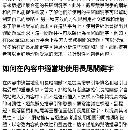
眾來篩選出最合適的長尾關鍵字。此外，觀察競爭對手的網站
和內容也能提供靈感，了解他們所使用的長尾關鍵字可以幫助
制定自己的策略。 另一種有效的方法是利用社交媒體和論壇
來了解目標受眾的需求。在這些平台上，使用者經常會提出具
體問題或需求，這些問題往往可以轉化為長尾關鍵字。例如，
在Reddit或Quora等平台上搜索與業務相關的話題，可以發現
許多潛在的長尾關鍵字。通過分析這些問題和討論，網站擁有
者可以更好地理解受眾的需求，並針對性地創建內容。
如何在內容中適當地使用長尾關鍵字
在內容中適當地使用長尾關鍵字是提高搜尋引擎排名和吸引目
標受眾的重要步驟。首先，網站擁有者應該確保長尾關鍵字自
然地融入到內容中，而不是強行插入。這樣不僅能夠提高內容
的可讀性，還能避免搜尋引擎懲罰。通常建議在標題、副標
題、段落開頭和結尾等重要位置使用長尾關鍵字，以提高其可
見性。 此外，網站擁有者還應該考慮使用相關的同義詞和變
體，以增強內容的多樣性和豐富性。這不僅能夠幫助搜尋引擎