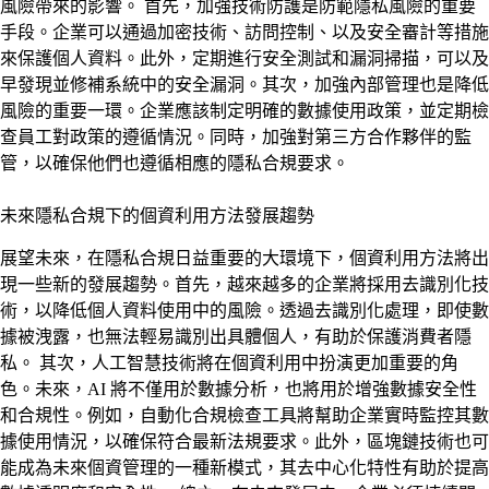
風險帶來的影響。 首先，加強技術防護是防範隱私風險的重要
手段。企業可以通過加密技術、訪問控制、以及安全審計等措施
來保護個人資料。此外，定期進行安全測試和漏洞掃描，可以及
早發現並修補系統中的安全漏洞。其次，加強內部管理也是降低
風險的重要一環。企業應該制定明確的數據使用政策，並定期檢
查員工對政策的遵循情況。同時，加強對第三方合作夥伴的監
管，以確保他們也遵循相應的隱私合規要求。
未來隱私合規下的個資利用方法發展趨勢
展望未來，在隱私合規日益重要的大環境下，個資利用方法將出
現一些新的發展趨勢。首先，越來越多的企業將採用去識別化技
術，以降低個人資料使用中的風險。透過去識別化處理，即使數
據被洩露，也無法輕易識別出具體個人，有助於保護消費者隱
私。 其次，人工智慧技術將在個資利用中扮演更加重要的角
色。未來，AI 將不僅用於數據分析，也將用於增強數據安全性
和合規性。例如，自動化合規檢查工具將幫助企業實時監控其數
據使用情況，以確保符合最新法規要求。此外，區塊鏈技術也可
能成為未來個資管理的一種新模式，其去中心化特性有助於提高