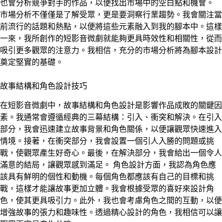
也會分析競爭對手的作品，以便找出市場中的空白點和機會。
市場分析不僅僅是了解受眾，更是要洞察行業趨勢。我會關注當
前流行的話題和熱點，以便將這些元素融入到我的腳本中。這樣
一來，我所創作的短影音微劇就能夠更具時效性和相關性，從而
吸引更多觀眾的注意力。我相信，充分的市場分析將為腳本設計
奠定堅實的基礎。
故事結構和角色設計技巧
在短影音微劇中，故事結構和角色設計是影響作品成敗的關鍵因
素。我通常會遵循經典的三幕結構：引入、衝突和解決。在引入
部分，我會迅速建立故事背景和角色關係，以便讓觀眾快速進入
情境。接著，在衝突部分，我會設置一個引人入勝的問題或挑
戰，使觀眾產生好奇心。最後，在解決部分，我會給出一個令人
滿意的結局，讓觀眾感到滿足。 角色設計方面，我認為角色應
該具有鮮明的個性和動機。每個角色都應該有自己的目標和挑
戰，這樣才能讓故事更加立體。我會根據受眾的喜好來設計角
色，使其更具吸引力。此外，我也會考慮角色之間的互動，以便
增強故事的張力和趣味性。透過精心設計的角色，我相信可以讓