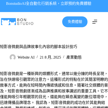
跳
BonstudioAI全自動化行銷系統，立即預約免費體驗
至
主
要
免費體驗
內
容
短影音微劇與品牌故事化內容的腳本設計技巧
Website AI
21 8 月, 2025
產業動態
短影音微劇是一種新興的媒體形式，通常以幾分鐘的時長呈現，
旨在快速吸引觀眾的注意力。這種形式的特點在於其簡潔明瞭的
敘事方式，能夠在短時間內傳遞情感和信息。隨著社交媒體的普
及，短影音微劇逐漸成為品牌推廣和故事講述的重要工具。它不
僅能夠吸引年輕觀眾的目光，還能夠在瞬息萬變的數位環境中，
迅速傳播品牌理念。 我認為，短影音微劇的成功在於其能夠結