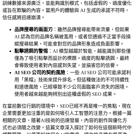
訓練數據來源廣泛，並能夠識別模式，包括虛假的、過度優化
或旨在欺騙的內容。當用戶的體驗與 AI 生成的承諾不符時，
信任感將迅速崩潰。
品牌搜尋的兩面刃
：雖然品牌搜尋能帶來流量，但如果
AI 認為您的品牌名稱被濫用，或者您通過不正當手段操
縱搜尋結果，可能會對您的品牌形象造成負面影響。
點擊誘餌的警惕
：AI 模型越趨於智能，越能識別那些僅
僅為了吸引點擊而設計的標題。過度的點擊誘餌，最終
會導致使用者對內容感到失望，並損害您的信譽。
AI SEO 公司的契約風險
：一些 AI SEO 公司可能承諾利
用「黑帽」技術來提升排名，但這種做法的不可持續性
和道德風險，已經導致不少公司面臨客戶流失的困境。
使用者越來越能夠辨別出這種虛假的 SEO 成果。
在當前數位行銷的環境中，SEO已經不再是唯一的焦點，現在
企業需要更加注重的是如何吸引人工智慧的注意力。根據一篇
相關的文章，隨著AI技術的迅速發展，內容的創作與優化方
式也必須隨之改變。這篇文章深入探討了如何在這個新時代中