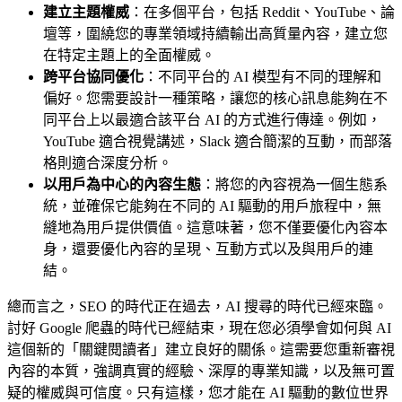
建立主題權威
：在多個平台，包括 Reddit、YouTube、論
壇等，圍繞您的專業領域持續輸出高質量內容，建立您
在特定主題上的全面權威。
跨平台協同優化
：不同平台的 AI 模型有不同的理解和
偏好。您需要設計一種策略，讓您的核心訊息能夠在不
同平台上以最適合該平台 AI 的方式進行傳達。例如，
YouTube 適合視覺講述，Slack 適合簡潔的互動，而部落
格則適合深度分析。
以用戶為中心的內容生態
：將您的內容視為一個生態系
統，並確保它能夠在不同的 AI 驅動的用戶旅程中，無
縫地為用戶提供價值。這意味著，您不僅要優化內容本
身，還要優化內容的呈現、互動方式以及與用戶的連
結。
總而言之，SEO 的時代正在過去，AI 搜尋的時代已經來臨。
討好 Google 爬蟲的時代已經結束，現在您必須學會如何與 AI
這個新的「關鍵閱讀者」建立良好的關係。這需要您重新審視
內容的本質，強調真實的經驗、深厚的專業知識，以及無可置
疑的權威與可信度。只有這樣，您才能在 AI 驅動的數位世界