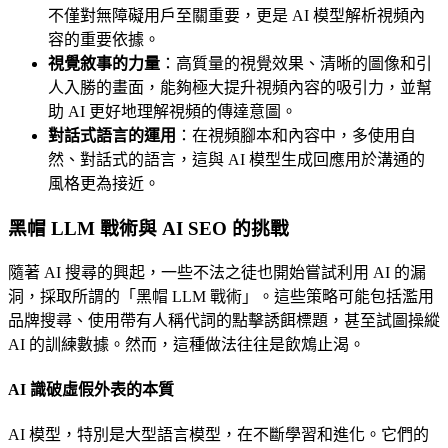
不僅對無障礙用戶至關重要，更是 AI 模型解析視頻內
容的重要依據。
視覺敘事的力量
：高質量的視覺效果、清晰的圖像和引
人入勝的畫面，能夠極大提升視頻內容的吸引力，並幫
助 AI 更好地理解視頻的傳達意圖。
對話式語言的運用
：在視頻腳本和內容中，多使用自
然、對話式的語言，這與 AI 模型生成回應用於溝通的
風格更為接近。
黑帽 LLM 戰術與 AI SEO 的挑戰
隨著 AI 搜尋的興起，一些不法之徒也開始嘗試利用 AI 的漏
洞，採取所謂的「黑帽 LLM 戰術」。這些策略可能包括濫用
品牌搜尋、使用帶有人稱代詞的點擊誘餌標題，甚至試圖操縱
AI 的訓練數據。然而，這種做法往往是飲鴆止渴。
AI 識破虛假外表的本質
AI 模型，特別是大型語言模型，在不斷學習和進化。它們的